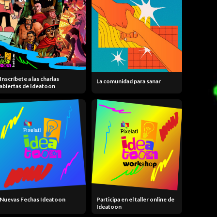
Inscríbete a las charlas
La comunidad para sanar
abiertas de Ideatoon
Nuevas Fechas Ideatoon
Participa en el taller online de
Ideatoon