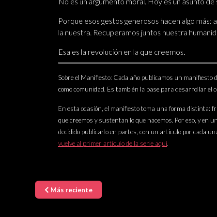
No es un argumento moral. Hoy es un asunto de 
Porque esos gestos generosos hacen algo más: ayu
la nuestra. Recuperamos juntos nuestra humanid
Esa es la revolución en la que creemos.
Sobre el Manifiesto:
Cada año publicamos un manifiesto de 
como comunidad. Es también la base para desarrollar el con
En esta ocasión, el manifiesto toma una forma distinta: fr
que creemos y sustentan lo que hacemos. Por eso, y en un
decidido publicarlo en partes, con un artículo por cada un
vuelve al primer artículo de la serie aquí
.
Más reciente