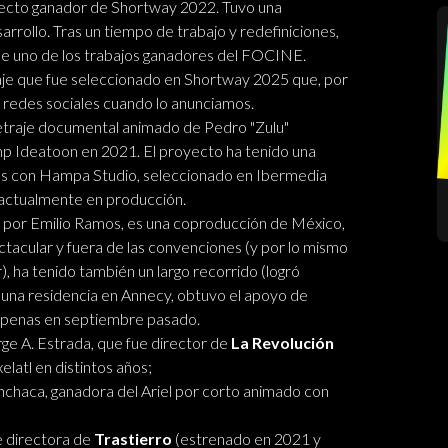
oyecto ganador de Shortway 2022. Tuvo una
rrollo. Tras un tiempo de trabajo y redefiniciones,
ue uno de los trabajos ganadores del FOCINE.
je que fue seleccionado en Shortway 2025 que, por
n redes sociales cuando lo anunciamos.
metraje documental animado de Pedro "Zulu"
p Ideatoon en 2021. El proyecto ha tenido una
os con Hampa Studio, seleccionado en Ibermedia
 actualmente en producción.
o por Emilio Ramos, es una coproducción de México,
tacular y fuera de las convenciones (y por lo mismo
r), ha tenido también un largo recorrido (logró
 una residencia en Annecy, obtuvo el apoyo de
 apenas en septiembre pasado.
ge A. Estrada, que fue director de
La Revolución
latl en distintos años;
chaca, ganadora del Ariel por corto animado con
e directora de
Trastierro
(estrenado en 2021 y