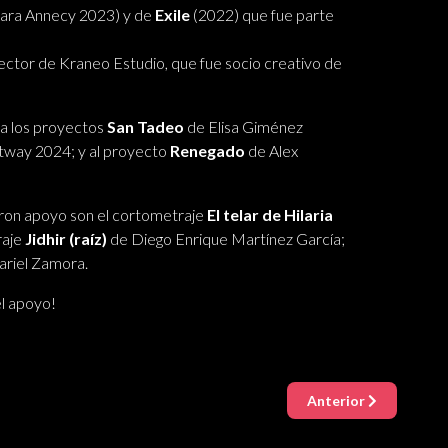
para Annecy 2023) y de
Exile
(2022) que fue parte
ector de Kraneo Estudio, que fue socio creativo de
 a los proyectos
San Tadeo
de Elisa Giménez
tway 2024; y al proyecto
Renegado
de Alex
ron apoyo son el cortometraje
El telar de Hilaria
raje
Jidhir (raíz)
de Diego Enrique Martínez García;
riel Zamora.
el apoyo!
Anterior