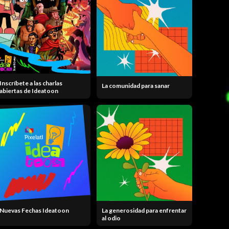
Inscríbete a las charlas
La comunidad para sanar
abiertas de Ideatoon
Nuevas Fechas Ideatoon
La generosidad para enfrentar
al odio