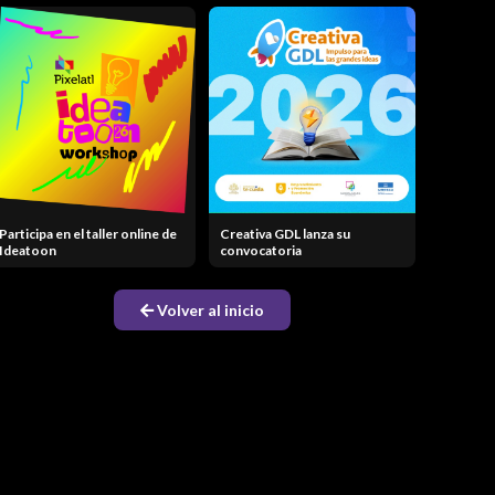
Participa en el taller online de
Creativa GDL lanza su
Ideatoon
convocatoria
Volver al inicio