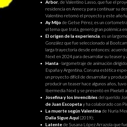
Arbor
, de Valentino Lasso, que fue el pr
residencia en Annecy para continuar su desa
Valentino retomó el proyecto y este año f
Ay Mijo
de Getse Pérez, es un cortometra
el tema que trata, generó gran polémica e
El origen de la experiencia
, es un largo
González que fue seleccionado al Bootcam
larga trayectoria desde entonces: acuerd
Next en 2024 para desarrollar su teaser y
Hanta
- largometraje de animación dirigid
España y Argentina. Con una estética espec
un proyecto difícil de desarrollar y produci
producir un teaser hace algunos años, tuvo
Ibermedia Next y se presentó en Pixelatl
Josefina y los invencibles
del querido Jor
de Juan Escopeta
y ha colaborado con Pixe
La muerte según Valentina
de Nuria Men
Dalia Sigue Aquí
(2019);
Latente
de Susana López Arrazola que fu