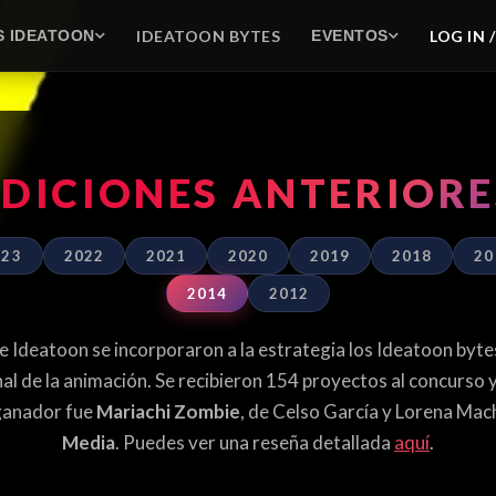
IDEATOON BYTES
LOG IN 
S IDEATOON
EVENTOS
EDICIONES ANTERIORE
023
2022
2021
2020
2019
2018
20
2014
2012
e Ideatoon se incorporaron a la estrategia los Ideatoon byte
nal de la animación. Se recibieron 154 proyectos al concurso 
 ganador fue
Mariachi Zombie
, de Celso García y Lorena Mac
Media
. Puedes ver una reseña detallada
aquí
.